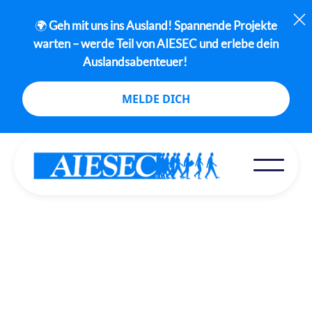
🌍
Geh mit uns ins Ausland! Spannende Projekte
warten – werde Teil von AIESEC und erlebe dein
Auslandsabenteuer!
MELDE DICH
Ins Ausland gehen: Für Studierende und junge
Menschen