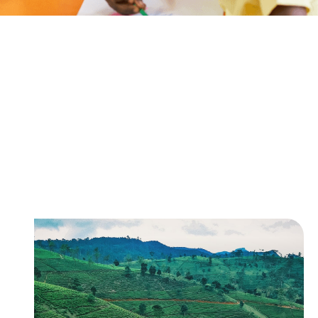
Unsere Partnerländer
AIESEC mobilisiert junge Menschen weltweit für
nachhaltige Entwicklung. Durch Projekte in
Ländern wie Brasilien, Sri Lanka oder Mexiko
helfen sie Menschen, Tieren und der Umwelt – und
gestalten so aktiv eine bessere Welt.
Global Teacher
Lehrpraktika im Ausland
Ab 9 Wochen