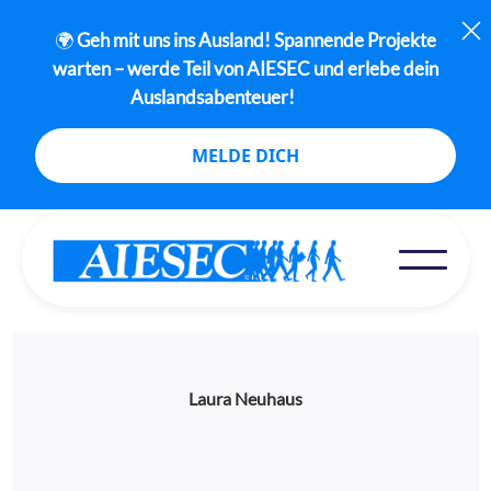
🌍
Geh mit uns ins Ausland! Spannende Projekte
warten – werde Teil von AIESEC und erlebe dein
Auslandsabenteuer!
MELDE DICH
Laura Neuhaus