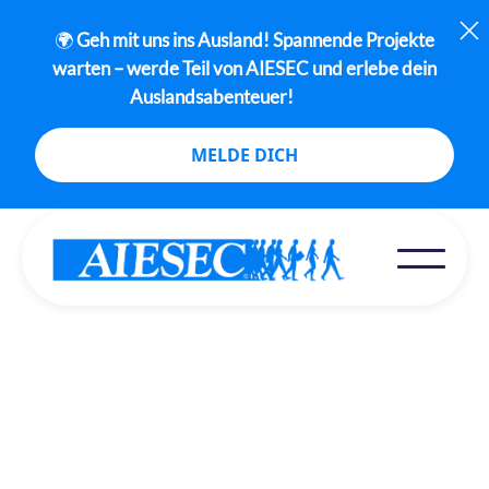
🌍
Geh mit uns ins Ausland! Spannende Projekte
warten – werde Teil von AIESEC und erlebe dein
Auslandsabenteuer!
MELDE DICH
Ins Ausland gehen: Für Studierende und junge
Menschen