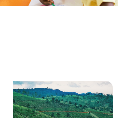
Unsere Partnerländer
AIESEC mobilisiert junge Menschen weltweit für
nachhaltige Entwicklung. Durch Projekte in
Ländern wie Brasilien, Sri Lanka oder Mexiko
helfen sie Menschen, Tieren und der Umwelt – und
gestalten so aktiv eine bessere Welt.
Global Teacher
Lehrpraktika im Ausland
Ab 9 Wochen