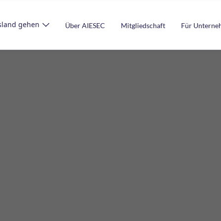
sland gehen
Über AIESEC
Mitgliedschaft
Für Untern