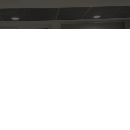
👋 Lernen Sie unser
Lokalkomitee kennen