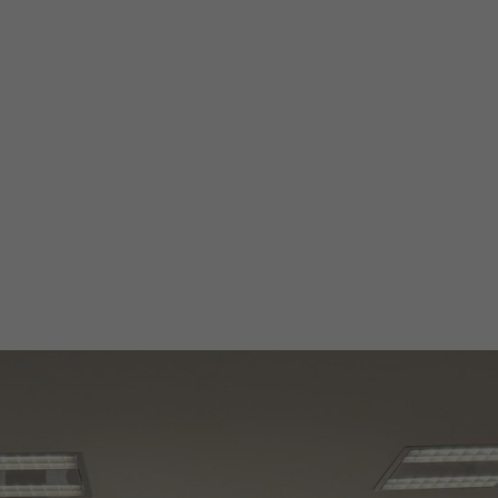
enden, den ersten Schritt in dieser Organisation zu
bteilungen jedes Lokalkomitees werden. Hier lernen 
 Integrität demonstrieren, Leadership aktivieren, na
, in ihrer Persönlichkeit die Eigenschaften von Leade
Werde Mitglied
+49 531 22434709
Schreibe uns eine E-Mail