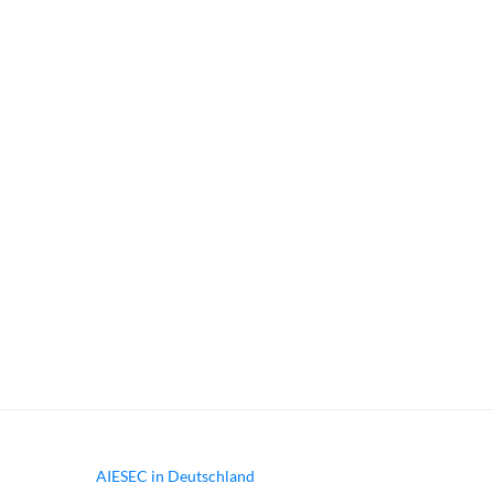
braunschweig@aiesec.de
+49 531 22434709
AIESEC in Deutschland