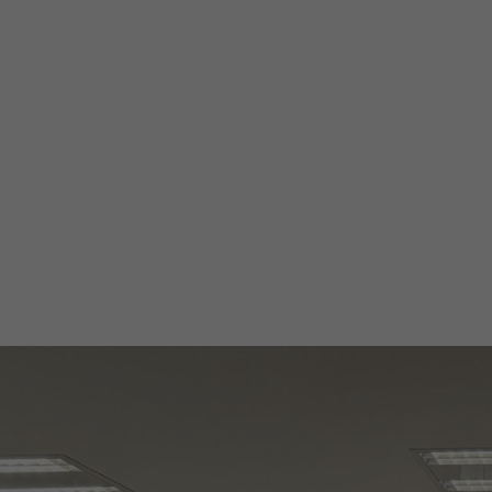
Unsere Lokalkomitees ermöglichen Studier
Teamleiter oder Vizepräsidenten in den A
AIESEC zu handeln (Streben nach Exzellenz,
Vielfalt leben) und, was am wichtigsten ist
Universitätsplatz 2
38106 Braunschweig