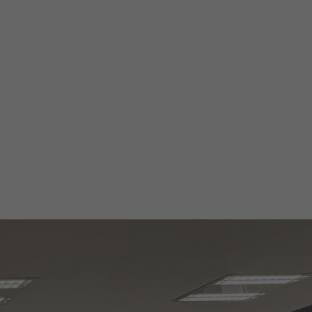
 machen, indem sie Teammitglieder,
sie, nach den sechs Grundwerten von
chhaltig handeln, Partizipation genießen,
rship zu entwickeln.
@aiesecde
AIESEC Deutschland