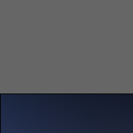
Unsere Lokalkomitees ermöglichen Studier
Teamleiter oder Vizepräsidenten in den A
AIESEC zu handeln (Streben nach Exzellenz,
Vielfalt leben) und, was am wichtigsten ist
Große Steinstraße 73
06108 Halle