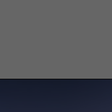
enden, den ersten Schritt in dieser Organisation zu
bteilungen jedes Lokalkomitees werden. Hier lernen 
 Integrität demonstrieren, Leadership aktivieren, na
, in ihrer Persönlichkeit die Eigenschaften von Leade
Werde Mitglied
+49 (0) 15752681996
Schreibe uns eine E-Mail