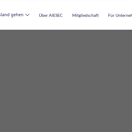
sland gehen
Über AIESEC
Mitgliedschaft
Für Untern