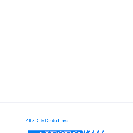
halle@aiesec.de
+49 (0) 15752681996
AIESEC in Deutschland