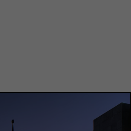
 machen, indem sie Teammitglieder,
sie, nach den sechs Grundwerten von
chhaltig handeln, Partizipation genießen,
rship zu entwickeln.
@aiesecde
AIESEC Deutschland