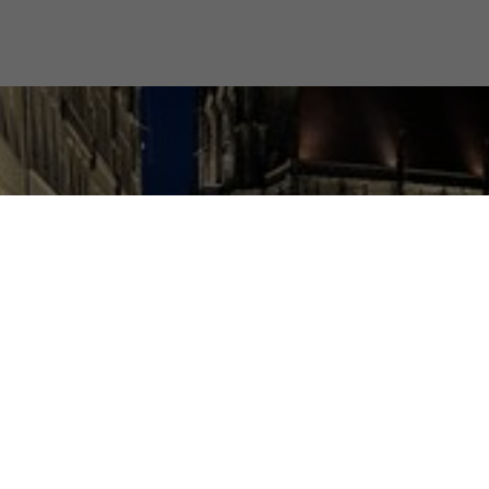
48143 Münster
+49 15159470683
Schreibe uns eine E-Mail
@aiesecde
AIESEC Deutschland
👋 Lernen Sie unser Lokalkomitee
kennen