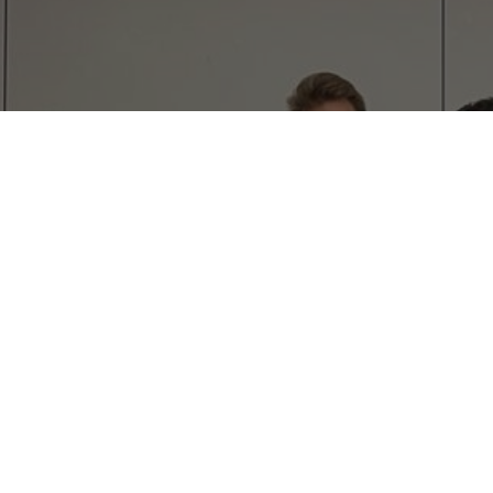
👋 Lernen Sie unser
Lokalkomitee kennen