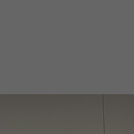
 machen, indem sie Teammitglieder,
sie, nach den sechs Grundwerten von
chhaltig handeln, Partizipation genießen,
rship zu entwickeln.
@aiesecde
AIESEC Deutschland