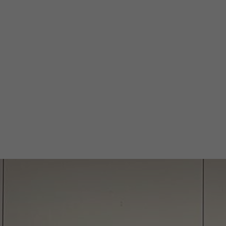
enden, den ersten Schritt in dieser Organisation zu
bteilungen jedes Lokalkomitees werden. Hier lernen 
 Integrität demonstrieren, Leadership aktivieren, na
, in ihrer Persönlichkeit die Eigenschaften von Leade
Werde Mitglied
0851 20090933
Schreibe uns eine E-Mail