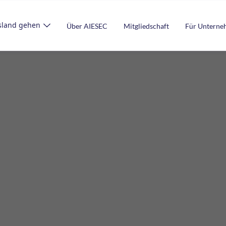
sland gehen
Über AIESEC
Mitgliedschaft
Für Untern