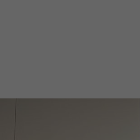
Unsere Lokalkomitees ermöglichen Studier
Teamleiter oder Vizepräsidenten in den A
AIESEC zu handeln (Streben nach Exzellenz,
Vielfalt leben) und, was am wichtigsten ist
Dr.-Hans.Kapfinger-Str. 30
94032 Passau