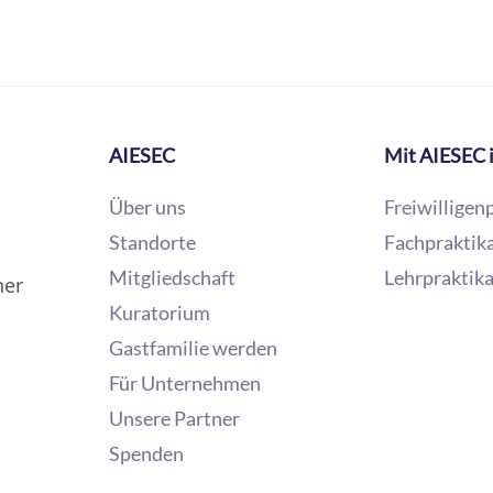
verstehen
und beruflich 
einem internat
04
Muss ich in
Mitglied zu
Nein, Sie könn
AIESEC
Mit AIESEC 
in Deutschland
Über uns
Freiwilligen
lokalen Komite
Standorte
Fachpraktik
ganzen Welt fi
Mitgliedschaft
Lehrpraktik
können Sie in 
ner
Kuratorium
Gastfamilie werden
Für Unternehmen
Unsere Partner
Spenden