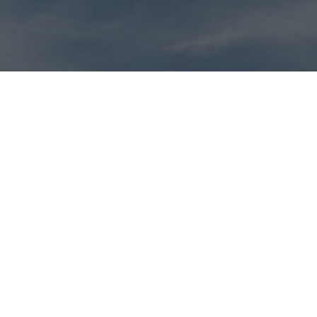
👋 Lernen Sie unser
Lokalkomitee kennen
RÄSIDENT*IN
UNSE