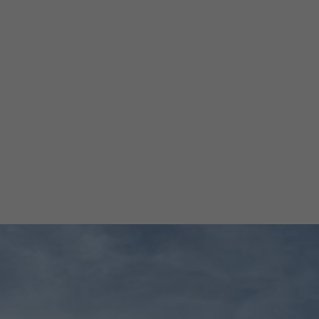
 machen, indem sie Teammitglieder,
sie, nach den sechs Grundwerten von
chhaltig handeln, Partizipation genießen,
rship zu entwickeln.
@aiesecde
AIESEC Deutschland