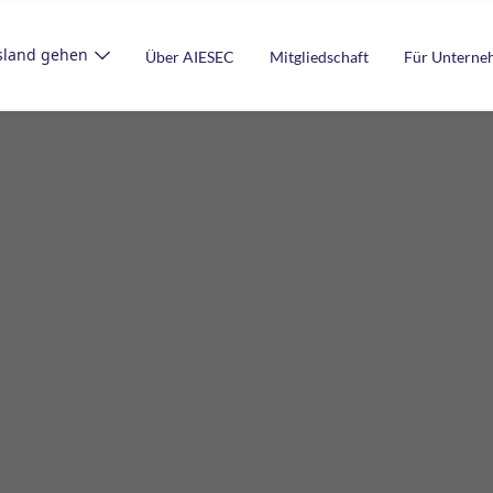
sland gehen
Über AIESEC
Mitgliedschaft
Für Untern