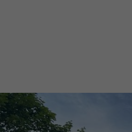
Unsere Lokalkomitees ermöglichen Studier
Teamleiter oder Vizepräsidenten in den A
AIESEC zu handeln (Streben nach Exzellenz,
Vielfalt leben) und, was am wichtigsten ist
Sedanstraße 1
93055 Regensburg