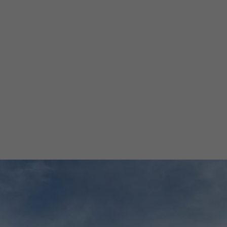
enden, den ersten Schritt in dieser Organisation zu
bteilungen jedes Lokalkomitees werden. Hier lernen 
 Integrität demonstrieren, Leadership aktivieren, na
, in ihrer Persönlichkeit die Eigenschaften von Leade
Werde Mitglied
+49 173 9713489
Schreibe uns eine E-Mail