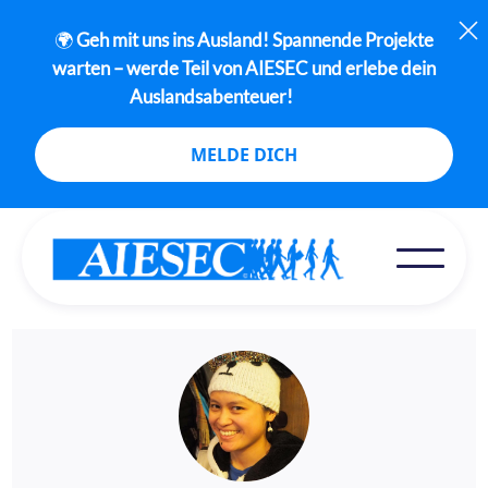
🌍
Geh mit uns ins Ausland! Spannende Projekte
warten – werde Teil von AIESEC und erlebe dein
Auslandsabenteuer!
MELDE DICH