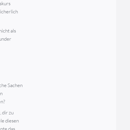
sskurs
icherlich
icht als
Wunder
lche Sachen
in
en?
 dir zu
le diesen
nte das