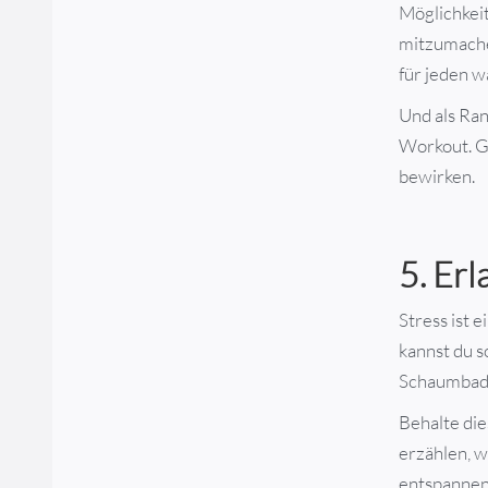
Möglichkeit
mitzumachen
für jeden w
Und als Ra
Workout. G
bewirken.
5. Erl
Stress ist
kannst du 
Schaumbad 
Behalte die
erzählen, w
entspannen