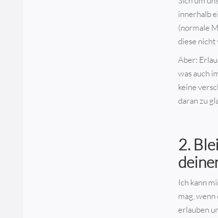
Sich um uns
innerhalb 
(normale Me
diese nicht
Aber: Erlau
was auch im
keine vers
daran zu gl
2. Ble
deine
Ich kann mi
mag, wenn d
erlauben un