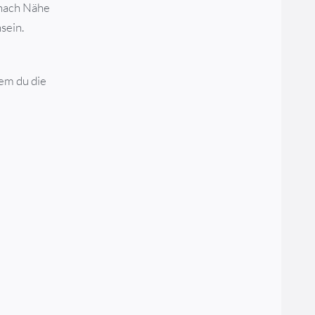
 nach Nähe
nsein.
em du die