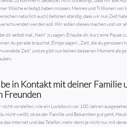
 selbst zu kümmern, bedeutet nicht unbedingt, dass wir alle Au
einer Woche erledigt haben müssen. Memes und Trillionen von 
nschen natürlich auch) betonen ständig, dass wir nun Zeit hab
 verschwendet werden soll. Wir sollen dieses machen und vor al
be dir selbst mal „Nein“ zu sagen. Erlaube dir, kurz eine Pause 
mer du gerade brauchst. Einige sagen: „Zeit, die du genossen has
chwendete Zeit“ und es gibt nun keinen besseren Moment als g
auben.
ibe in Kontakt mit deiner Familie 
n Freunden
r nicht vorstellen, wie ein Lockdown vor 100 Jahren ausgeseh
u nicht weißt, ob es der Familie und Bekannten gut geht. Heu
s das Internet und das Telefon, mehr denn je nicht nur mit dene