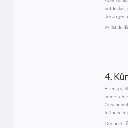
Aber selbst
entdeckst, 
die du geno
Willst du d
4. Kü
Es mag viel
immer eine 
Gesundheit.
Influencer 
Dennoch:
E