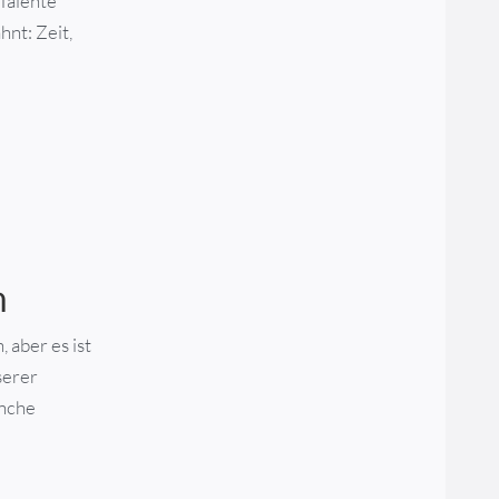
 Talente
hnt: Zeit,
m
 aber es ist
serer
anche