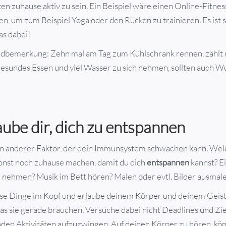
en zuhause aktiv zu sein. Ein Beispiel wäre einen Online-Fitne
, um zum Beispiel Yoga oder den Rücken zu trainieren. Es ist s
as dabei!
ndbemerkung: Zehn mal am Tag zum Kühlschrank rennen, zählt n
esundes Essen und viel Wasser zu sich nehmen, sollten auch 
aube dir, dich zu entspannen
 ein anderer Faktor, der dein Immunsystem schwächen kann. We
sonst noch zuhause machen, damit du dich
entspannen
kannst? E
nehmen? Musik im Bett hören? Malen oder evtl. Bilder ausmal
se Dinge im Kopf und erlaube deinem Körper und deinem Geist,
as sie gerade brauchen. Versuche dabei nicht Deadlines und Zie
den Aktivitäten aufzuzwingen. Auf deinen Körper zu hören, kön