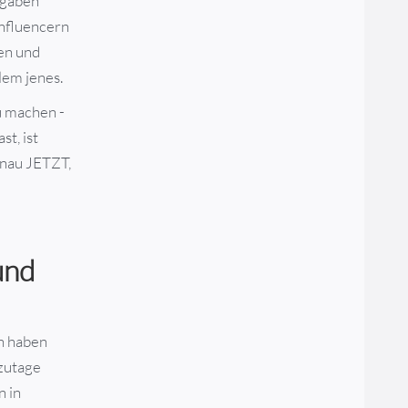
fgaben
Influencern
en und
lem jenes.
zu machen -
t, ist
enau JETZT,
und
en haben
tzutage
n in