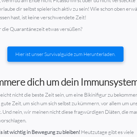
, wenn du am Ende nicht Picasso wirst oder du nicht versteckte
erlaube dir selbst spielerisch aktiv zu sein! Wie schon oben erwä
ssen hast, ist keine verschwendete Zeit!
ir die Quarantänezeit etwas versüßen?
Hier ist unser Survivalguide zum Herunterladen.
mmere dich um dein Immunsyste
leicht nicht die beste Zeit sein, um eine Bikinifigur zu bekommen,
gute Zeit, um sich um sich selbst zu kümmern, vor allem um un
 Und nein, wir meinen nicht diese fragwürdigen Diäten, die m
vorschlagen.
s ist wichtig in Bewegung zu bleiben!
Heutzutage gibt es viele