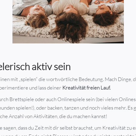
elerisch aktiv sein
nen mit „spielen“ die wortwörtliche Bedeutung. Mach Dinge, d
perimentiere und lass deiner
Kreativität freien Lauf.
rch Brettspiele oder auch Onlinespiele sein (bei vielen Online
unden spielen!), oder backen, tanzen und noch vieles mehr. Es g
iche Anzahl von Aktivitäten, die du machen kannst!
e sagen, dass du Zeit mit dir selbst brauchst, um Kreativität zu 