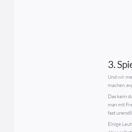
3. Spi
Und wir mei
machen, ex
Das kann du
man mit Fre
fast unendl
Einige Leut