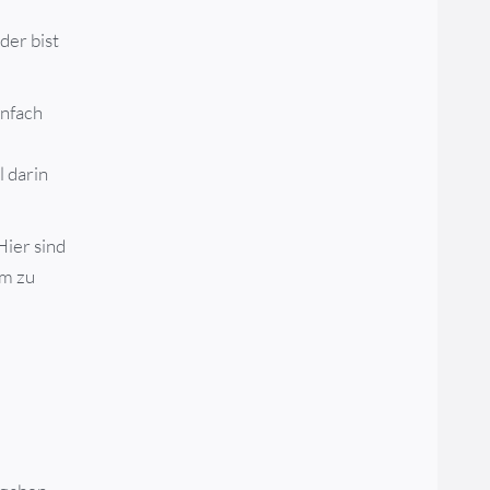
der bist
infach
l darin
Hier sind
am zu