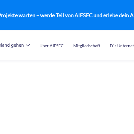
rojekte warten – werde Teil von AIESEC und erlebe dein 
sland gehen
Über AIESEC
Mitgliedschaft
Für Untern
Inspiration