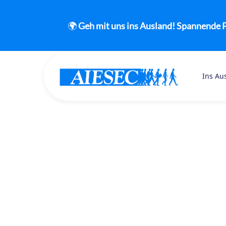
🌍
Geh mit uns ins Ausland! Spannende P
Ins Au
This is some text inside of a div block.