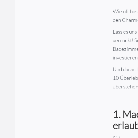
Wie oft has
den Charm
Lass es uns
verrückt! S
Badezimmer 
investiere
Und daran h
10 Überleb
überstehen
1. Mac
erlaub