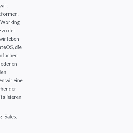
wir:
ttformen,
o-Working
 zu der
wir leben
ateOS, die
infachen.
hiedenen
den
en wir eine
tehender
talisieren
, Sales,