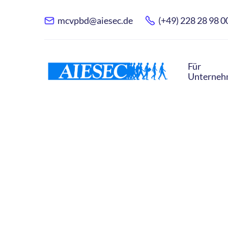
mcvpbd@aiesec.de
(+49) 228 28 98 0
Für
Unterne
E