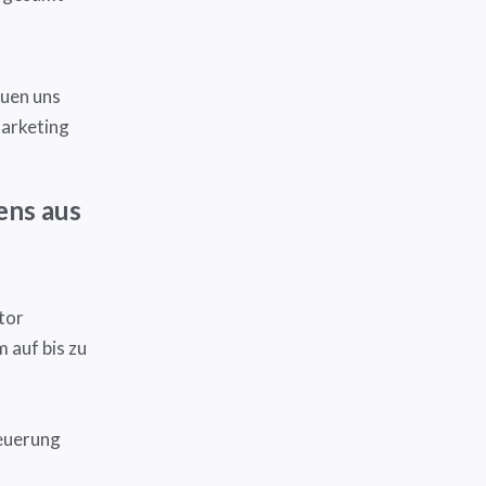
euen uns
Marketing
ens aus
tor
m auf bis zu
teuerung