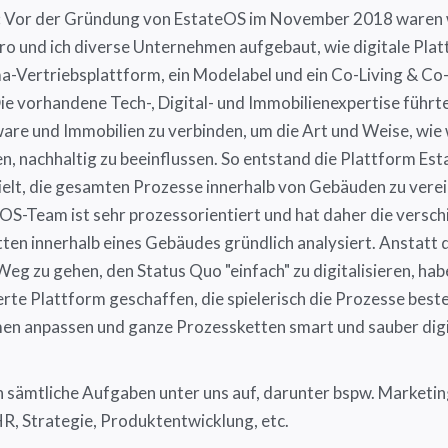
:
Vor der Gründung von EstateOS im November 2018 waren 
ero und ich diverse Unternehmen aufgebaut, wie digitale Pla
a-Vertriebsplattform, ein Modelabel und ein Co-Living & C
ie vorhandene Tech-, Digital- und Immobilienexpertise führte
ware und Immobilien zu verbinden, um die Art und Weise, wie 
n, nachhaltig zu beeinflussen. So entstand die Plattform Est
ielt, die gesamten Prozesse innerhalb von Gebäuden zu vere
OS-Team ist sehr prozessorientiert und hat daher die versc
ten innerhalb eines Gebäudes gründlich analysiert. Anstatt 
eg zu gehen, den Status Quo "einfach" zu digitalisieren, hab
rte Plattform geschaffen, die spielerisch die Prozesse bes
n anpassen und ganze Prozessketten smart und sauber digi
n sämtliche Aufgaben unter uns auf, darunter bspw. Marketing
HR, Strategie, Produktentwicklung, etc.