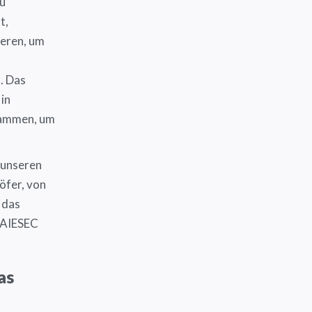
u
t,
ieren, um
. Das
in
sammen, um
 unseren
öfer, von
 das
t AIESEC
as