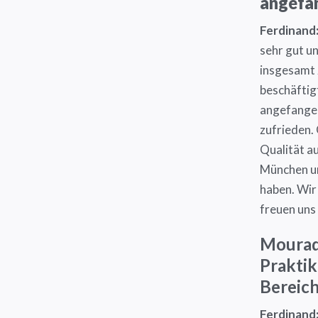
angefan
Ferdinand
sehr gut un
insgesamt 
beschäftig
angefangen
zufrieden. 
Qualität a
München un
haben. Wir
freuen uns
Mourad:
Prakti
Bereic
Ferdinand