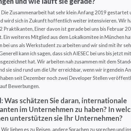
gen und wie läuft sie gerade?
:
Die Zusammenarbeit hat sehr klein Anfang 2019 gestartet u
d wird sich in Zukunft hoffentlich weiter intensivieren. Wir 
2 Praktikanten, Einer davon ist gerade bei uns bis Februar 2
t. Ein weiteres Mitglied aus dem Lokalkomitee in München ha
 bei uns als Werkstudent zu arbeiten und wir sind mit ihr seh
Generell kann ich sagen, dass sich AIESEC bei uns bis jetzt mi
usgezeichnet hat. Wir arbeiten nah zusammen mit dem Stand
d sie sind rund um die Uhr erreichbar, wenn wir irgendein An
 haben seit Dezember noch zwei Developer Stellen veröffentl
 auf Bewerbungen.
 Was schätzen Sie daran, internationale
kanten im Unternehmen zu haben? In wel
hen unterstützen sie Ihr Unternehmen?
:
Wir lieben es zu Reisen, andere Sprachen zu sprechen und i