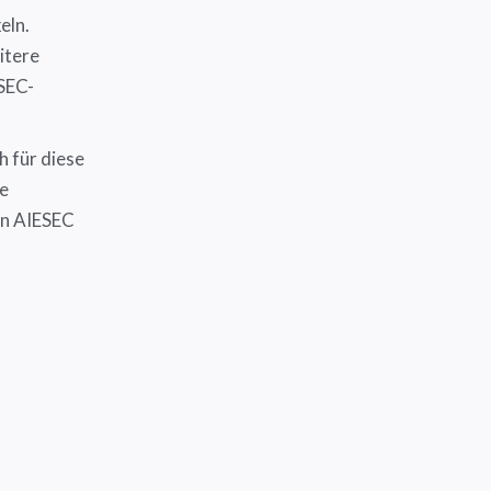
eln.
itere
SEC-
h für diese
re
en AIESEC