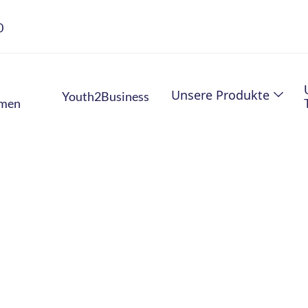
0
Unsere Produkte
Youth2Business
hmen
rfahrungsberich
Erfahrungsberichte