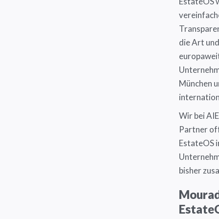
EstateOS w
vereinfach
Transparen
die Art und
europaweit
Unternehme
München un
internatio
Wir bei AI
Partner of
EstateOS i
Unternehme
bisher zu
Mourad:
Estate