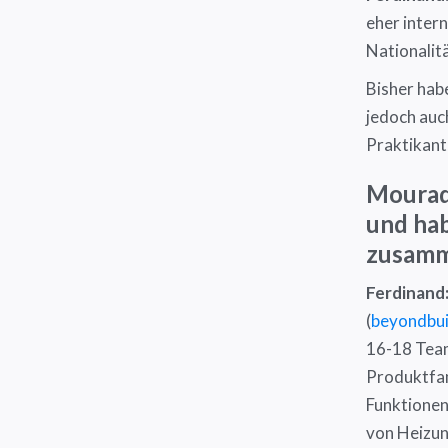
eher intern
Nationalit
Bisher hab
jedoch auc
Praktikant
Mourad:
und hab
zusamm
Ferdinand
(
beyondbui
16-18 Team
Produktfam
Funktionen
von Heizung