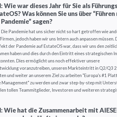
 Wie war dieses Jahr für Sie als Führung
ateOS? Was können Sie uns über “Führen
r Pandemie” sagen?
:
Die Pandemie hat uns sicher nicht so hart getroffen wie an
/Firmen, jedoch haben wir uns Intern auch anpassen müssen.
ffekt der Pandemie auf EstateOS war, dass wir uns den zeitli
en haben und dies durch den Eintritt eines strategischen I
onnten. Dies ermöglicht uns noch effektiver unsere
wicklung voranzutreiben, unseren Markteintritt in Q2/Q3 
ten und weiter an unserem Ziel zu arbeiten "Europa’s #1 Plat
e Management" zu werden und zwar step-by-step mit Unters
elen tollen Teammitglieder, Investoren und weiteren strateg
.
: Wie hat die Zusammenarbeit mit AIES