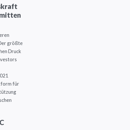
skraft
 mitten
deren
 Der größte
chen Druck
nvestors
2021
tform für
tützung
ischen
EC