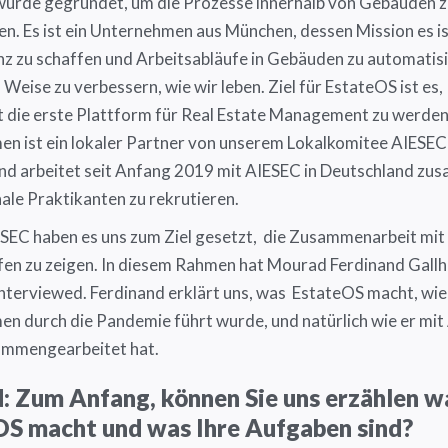
urde gegründet, um die Prozesse innerhalb von Gebäuden z
en. Es ist ein Unternehmen aus München, dessen Mission es is
z zu schaffen und Arbeitsabläufe in Gebäuden zu automatis
 Weise zu verbessern, wie wir leben. Ziel für EstateOS ist es,
 die erste Plattform für Real Estate Management zu werden
n ist ein lokaler Partner von unserem Lokalkomitee AIESEC 
d arbeitet seit Anfang 2019 mit AIESEC in Deutschland zu
nale Praktikanten zu rekrutieren.
ESEC haben es uns zum Ziel gesetzt, die Zusammenarbeit mit
fen zu zeigen. In diesem Rahmen hat Mourad Ferdinand Gallh
nterviewed. Ferdinand erklärt uns, was EstateOS macht, wie
n durch die Pandemie führt wurde, und natürlich wie er mi
sammengearbeitet hat.
 Zum Anfang, können Sie uns erzählen w
OS macht und was Ihre Aufgaben sind?