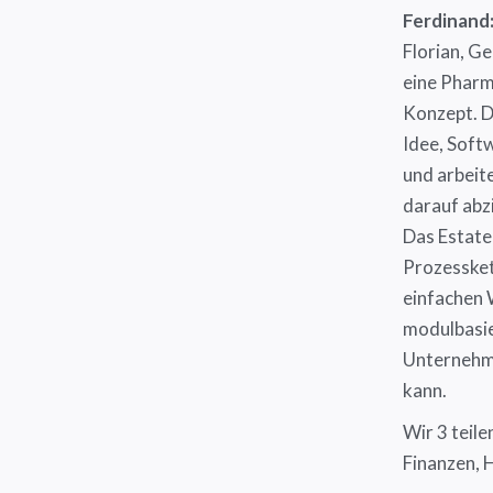
Ferdinand
Florian, G
eine Pharm
Konzept. D
Idee, Soft
und arbeite
darauf abz
Das Estate
Prozessket
einfachen W
modulbasie
Unternehme
kann.
Wir 3 teile
Finanzen, 