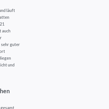
nd läuft
hatten
021
t auch
r
t sehr guter
ort
liegen
icht und
chen
nsgesamt