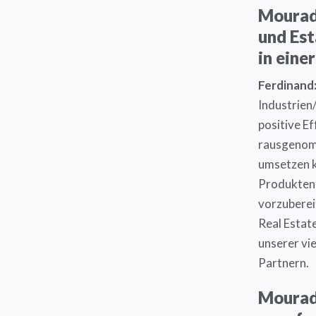
Mourad:
und Est
in eine
Ferdinand
Industrien
positive E
rausgenomm
umsetzen k
Produktent
vorzuberei
Real Estat
unserer vi
Partnern
Mourad