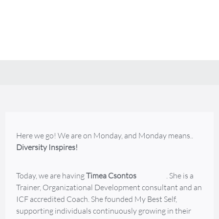
Career Talks, Podcast, Career, Organisational
Development, Job Opportunities, Job, Purpose,
Diversity Inspires, panic about career, positive
psychology,learning
Mourad Siala
January 12, 2022
Here we go! We are on Monday, and Monday means..
Diversity Inspires!
Today, we are having
Timea Csontos
. She is a
Trainer, Organizational Development consultant and an
ICF accredited Coach. She founded My Best Self,
supporting individuals continuously growing in their