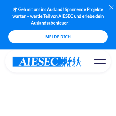
🌍
Geh mit uns ins Ausland! Spannende Projekte
warten – werde Teil von AIESEC und erlebe dein
Auslandsabenteuer!
MELDE DICH
Podcast
This is some text inside of a div block.