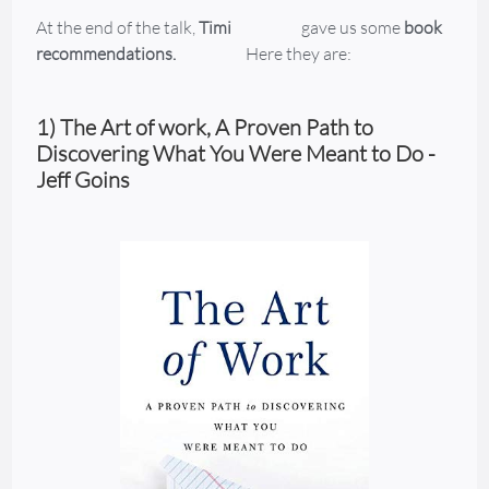
At the end of the talk,
Timi
gave us some
book
recommendations.
Here they are:
1) The Art of work, A Proven Path to
Discovering What You Were Meant to Do -
Jeff Goins