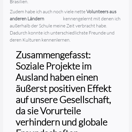
Brasilien.
Zudem habe ich auch noch viele nette
Volunteers aus
anderen Ländern
kennengelernt mit denen ich
außerhalb der Schule meine Zeit verbracht habe.
Dadurch konnte ich unterschiedlichste Freunde und
deren Kulturen kennenlernen.
Zusammengefasst:
Soziale Projekte im
Ausland haben einen
äußerst positiven Effekt
auf unsere Gesellschaft,
da sie Vorurteile
verhindern und globale