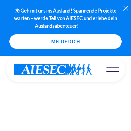
🌍
Geh mit uns ins Ausland! Spannende Projekte
warten – werde Teil von AIESEC und erlebe dein
Auslandsabenteuer!
MELDE DICH
Erfahrungsberichte
This is some text inside of a div block.