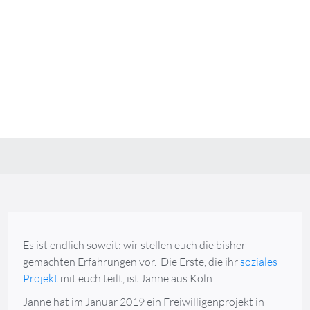
Erfahrungsberichte
Soziale Projekte im Ausland -
Jannes Erfahrung in Brasilien
✔️Erfahrungsbericht ✔️Jannes erzählt von ihrem
Projekt in Brasilien ✔️Abenteuer in Brasilien
Maria Jensen
February 6, 2020
Es ist endlich soweit: wir stellen euch die bisher
gemachten Erfahrungen vor. Die Erste, die ihr
soziales
Projekt
mit euch teilt, ist Janne aus Köln.
Janne hat im Januar 2019 ein Freiwilligenprojekt in