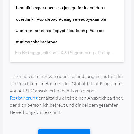
beautiful experience - so just go for it and don't
overthink." #uxabroad #design #leadbyexample
#entrepreneurship #egypt #leadership #aiesec
#unimannheimabroad
Ein Beitrag geteilt von
UX & Programming - Philipp G.
(@philui
→ Philipp ist einer von über tausend jungen Leuten, die
ein Praktikum im Rahmen des Global Talent Programms
von AIESEC absolviert haben. Nach deiner
Registrierung
erhältst du direkt einen Ansprechpartner,
der dich persönlich betreut und dir bei dem gesamten
Bewerbungsprozess hilft.