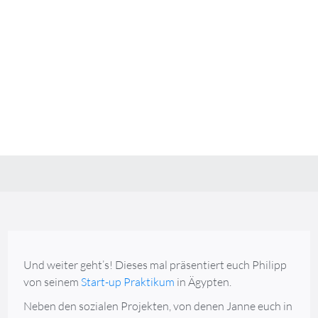
Erfahrungsberichte
Start-up Praktikum im Ausland -
So war Philipps Erfahrung in
Ägypten
✔️Erfahrungsbericht ✔️Philipp erzählt von seinem
Praktikum in Ägypten ✔️Arbeiten in Ägypten
Maria Jensen
February 14, 2020
Und weiter geht’s! Dieses mal präsentiert euch Philipp
von seinem
Start-up Praktikum
in Ägypten.
Neben den sozialen Projekten, von denen Janne euch in