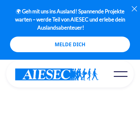
🌍
Geh mit uns ins Ausland! Spannende Projekte
warten – werde Teil von AIESEC und erlebe dein
Auslandsabenteuer!
MELDE DICH
Erfahrungsberichte
This is some text inside of a div block.