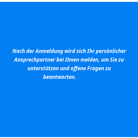
August 28, 2020
Recruiting
So finden Sie die Menschen, die zu Ihrer
Nach der Anmeldung wird sich Ihr persönlicher
Unternehmenskultur passen
Ansprechpartner bei Ihnen melden, um Sie zu
unterstützen und offene Fragen zu
Wie können Sie also sicherstellen, dass sich die
beantworten.
Kandidaten bei Ihrem Unternehmen bewerben,
die am ehesten zu Ihrer Unternehmenskultur
passen?
Jenny Buckenberger
August 28, 2020