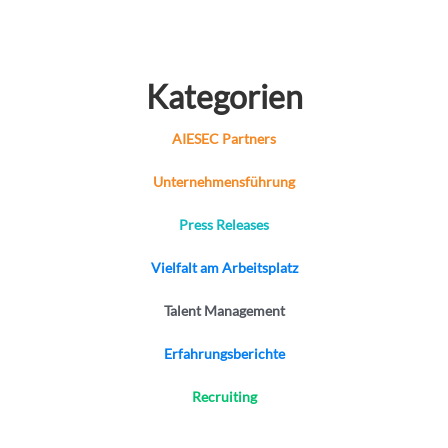
August 28, 2020
Recruiting
Kategorien
Ultimative Liste der Fähigkeiten, die Ihr
Praktikant/Ihre Praktikantin benötigt
AIESEC Partners
Thu Ha Bao Pham
Unternehmensführung
August 28, 2020
Press Releases
Vielfalt am Arbeitsplatz
Talent Management
Erfahrungsberichte
Recruiting